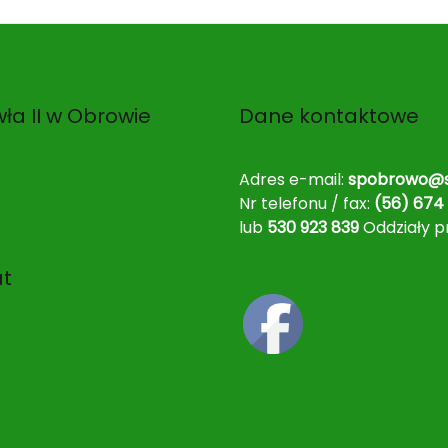
ła II w Obrowie
Dane kontaktowe
Adres e-mail:
spobrowo@s
Nr telefonu / fax:
(56) 674 
lub
530 923 839
Oddziały p
at