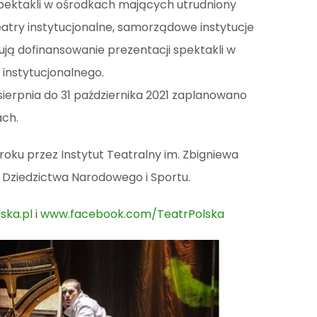
 spektakli w ośrodkach mających utrudniony
atry instytucjonalne, samorządowe instytucje
ują dofinansowanie prezentacji spektakli w
 instytucjonalnego.
erpnia do 31 października 2021 zaplanowano
ach.
oku przez Instytut Teatralny im. Zbigniewa
, Dziedzictwa Narodowego i Sportu.
ska.pl
i
www.facebook.com/TeatrPolska