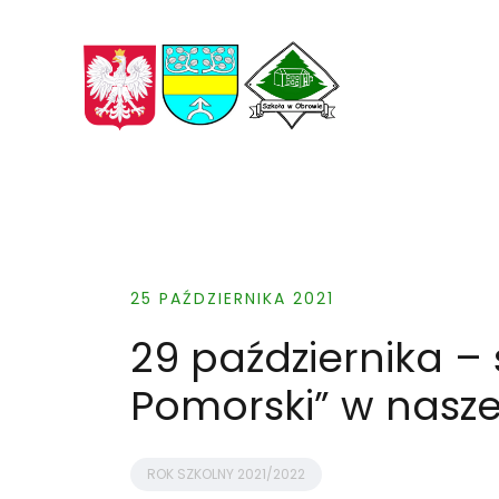
Skip
to
content
25 PAŹDZIERNIKA 2021
29 października – 
Pomorski” w nasze
ROK SZKOLNY 2021/2022