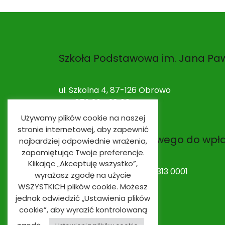
Szkoła Podstawowa im. Jana Paw
ul. Szkolna 4, 87-126 Obrowo
NIP: 879 264 28 00
Używamy plików cookie na naszej
stronie internetowej, aby zapewnić
Nr rachunku bankowego do wpł
najbardziej odpowiednie wrażenia,
zapamiętując Twoje preferencje.
Klikając „Akceptuję wszystko”,
53 9491 0003 0020 0010 2313 0001
wyrażasz zgodę na użycie
WSZYSTKICH plików cookie. Możesz
jednak odwiedzić „Ustawienia plików
cookie”, aby wyrazić kontrolowaną