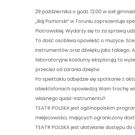
29 października o godz. 12:00 w sali gimn
„Baj Pomorski” w Toruniu zaprezentuje spe
Piotrowskiej. Wydarzy się to za sprawą ud
To dość osobliwa opowieść o muzyce. Scen
instrumentów oraz dźwięku jako takiego. A
laboratoryjne kostiumy eksplorują to wyż
przecież od zarania dziejów.
Po spektaklu odbędzie się spotkanie z ak
obiektofonach opowiedzą Wam trochę więc
własnego quasi-instrumentu?
TEATR POLSKA jest ogólnopolskim progr
miejscowości, mających ograniczony dost
TEATR POLSKA jest ułatwianie dostępu do 