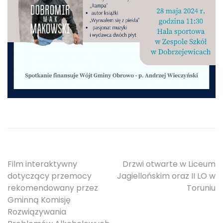
Nawigacja
Film interaktywny
Drzwi otwarte w Liceum
dotyczący przemocy
Jagiellońskim oraz II LO w
wpisu
rekomendowany przez
Toruniu
Gminną Komisję
Rozwiązywania