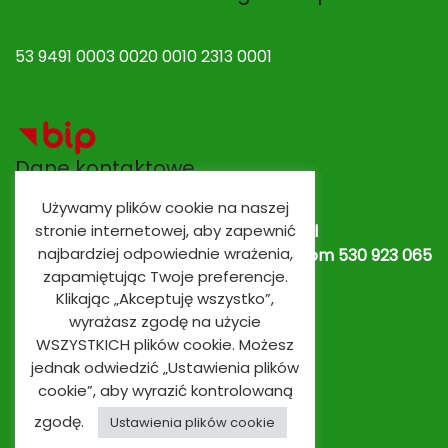
53 9491 0003 0020 0010 2313 0001
Dane kontaktowe
Używamy plików cookie na naszej
stronie internetowej, aby zapewnić
Adres e-mail:
spobrowo@spobrowo.pl
najbardziej odpowiednie wrażenia,
Nr telefonu / fax:
(56) 674 70 30 tel. kom 530 923 065
zapamiętując Twoje preferencje.
lub
530 923 839
Oddziały przedszkolne
Klikając „Akceptuję wszystko”,
wyrażasz zgodę na użycie
WSZYSTKICH plików cookie. Możesz
jednak odwiedzić „Ustawienia plików
cookie”, aby wyrazić kontrolowaną
zgodę.
Ustawienia plików cookie