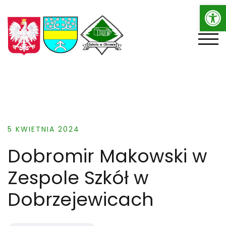
Op
Skip
to
content
TOGG
5 KWIETNIA 2024
Dobromir Makowski w
Zespole Szkół w
Dobrzejewicach