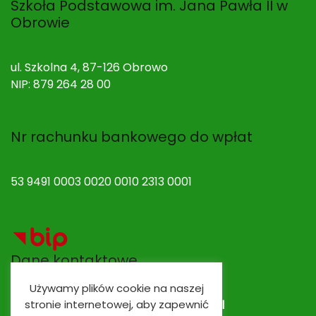
Szkoła Podstawowa im. Jana Pawła II w
Obrowie
ul. Szkolna 4, 87-126 Obrowo
NIP: 879 264 28 00
Nr rachunku bankowego do wpłat
53 9491 0003 0020 0010 2313 0001
Dane kontaktowe
Używamy plików cookie na naszej
Adres e-mail:
spobrowo@spobrowo.pl
stronie internetowej, aby zapewnić