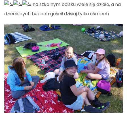
na szkolnym boisku wiele się działo, a na
dziecięcych buziach gościł dzisiaj tylko uśmiech