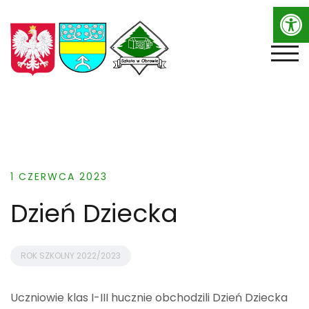
Op
Skip
to
content
TOGG
1 CZERWCA 2023
Dzień Dziecka
ROK SZKOLNY 2022/2023
Uczniowie klas I-III hucznie obchodzili Dzień Dziecka