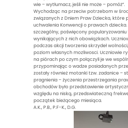
wie – wytłumacz, jeśli nie może – pomóż”.
Wychodząc na przeciw potrzebom w środę 11
związanych z Dniem Praw Dziecka, które p
uchwalenia Konwencji o prawach dziecka. B
szczególny, poświęcony popularyzowaniu w
wynikających z nich obowiązkach. Ucznio
podczas akcji tworzenia skrzydeł wolności
poziom własnych mozliwosci. Uczniowie ry
na piórach po czym połączyli je we wspól
przypominając o wadze posiadanych prz
zostały również motanki tzw. zadanice – s
pragnienia – życzenia przestrzegania pr
obchodów było przedstawienie artystyczn
względu na niską, przedswiateczną frekw
początek bieżącego miesiąca.
A.K., P.B., P.F-K., D.G.