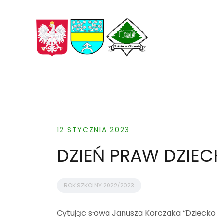
Skip
to
content
12 STYCZNIA 2023
DZIEŃ PRAW DZIEC
ROK SZKOLNY 2022/2023
Cytując słowa Janusza Korczaka “Dziecko ch