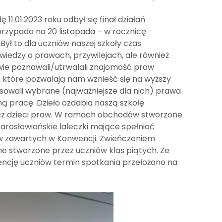
.01.2023 roku odbył się finał działań
rzypada na 20 listopada – w rocznicę
ył to dla uczniów naszej szkoły czas
iedzy o prawach, przywilejach, ale również
wie poznawali/utrwalali znajomość praw
, które pozwalają nam wznieść się na wyższy
sowali wybrane (najważniejsze dla nich) prawa
ną pracę. Dzieło ozdabia naszą szkołę
ez dzieci praw. W ramach obchodów stworzone
tarosłowiańskie laleczki mające spełniać
aw zawartych w Konwencji. Zwieńczeniem
e stworzone przez uczniów klas piątych. Ze
encję uczniów termin spotkania przełożono na