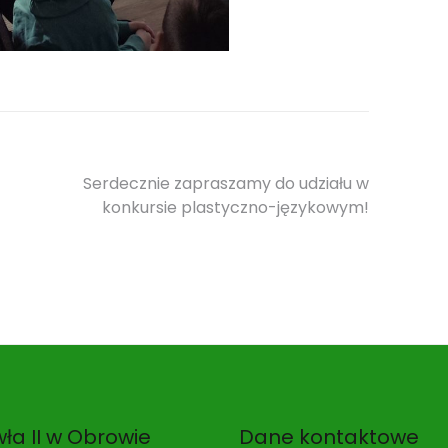
Serdecznie zapraszamy do udziału w
konkursie plastyczno-językowym!
ła II w Obrowie
Dane kontaktowe