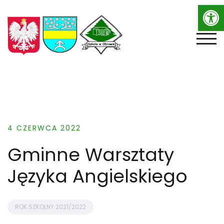
Op
Skip
to
content
TOGG
4 CZERWCA 2022
Gminne Warsztaty
Języka Angielskiego
ROK SZKOLNY 2021/2022