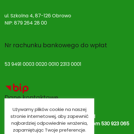
ul. Szkolna 4, 87-126 Obrowo
NIP: 879 264 28 00
Nr rachunku bankowego do wpłat
53 9491 0003 0020 0010 2313 0001
Dane kontaktowe
Używamy plików cookie na naszej
stronie internetowej, aby zapewnić
Adres e-mail:
spobrowo@spobrowo.pl
najbardziej odpowiednie wrażenia,
Nr telefonu / fax:
(56) 674 70 30 tel. kom 530 923 065
zapamiętując Twoje preferencje.
lub
530 923 839
Oddziały przedszkolne