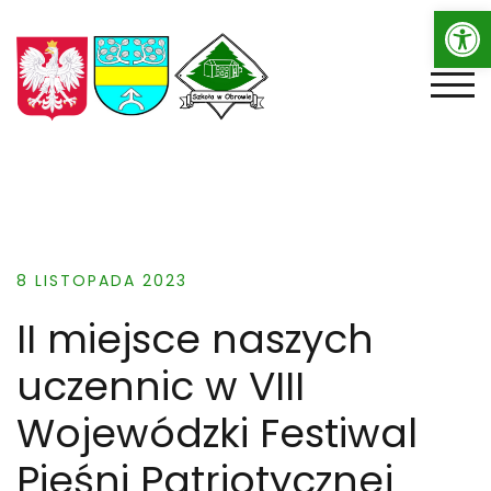
Op
Skip
to
content
TOGG
8 LISTOPADA 2023
II miejsce naszych
uczennic w VIII
Wojewódzki Festiwal
Pieśni Patriotycznej