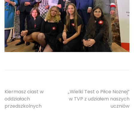
Nawigacja
Kiermasz ciast w
„Wielki Test o Piłce Nożnej”
oddziałach
w TVP z udziałem naszych
wpisu
przedszkolnych
uczniów