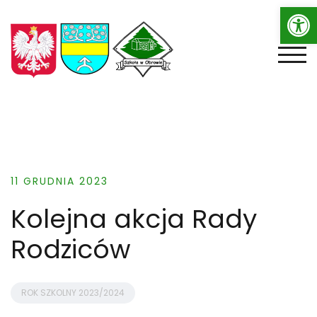
Op
Skip
to
content
TOGG
11 GRUDNIA 2023
Kolejna akcja Rady
Rodziców
ROK SZKOLNY 2023/2024