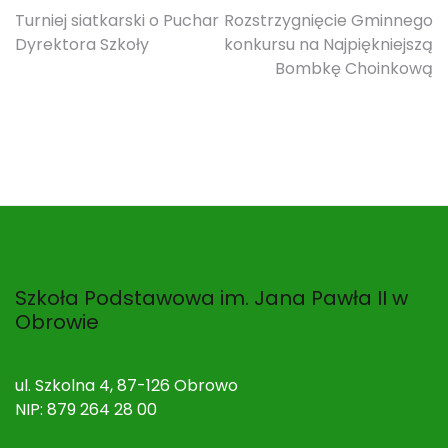
Nawigacja
Turniej siatkarski o Puchar
Rozstrzygnięcie Gminnego
Dyrektora Szkoły
konkursu na Najpiękniejszą
wpisu
Bombkę Choinkową
Szkoła Podstawowa im. Jana Pawła II w
Obrowie
ul. Szkolna 4, 87-126 Obrowo
NIP: 879 264 28 00