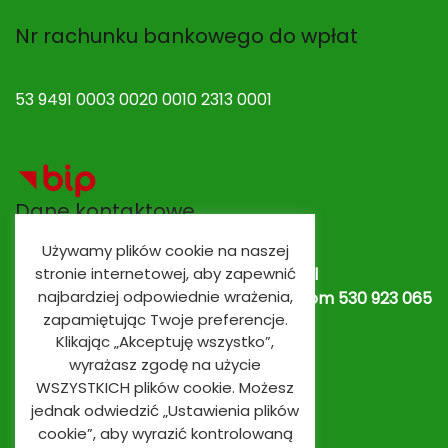
Nr rachunku bankowego do wpłat
53 9491 0003 0020 0010 2313 0001
Dane kontaktowe
Używamy plików cookie na naszej
stronie internetowej, aby zapewnić
Adres e-mail:
spobrowo@spobrowo.pl
najbardziej odpowiednie wrażenia,
Nr telefonu / fax:
(56) 674 70 30 tel. kom 530 923 065
zapamiętując Twoje preferencje.
lub
530 923 839
Oddziały przedszkolne
Klikając „Akceptuję wszystko”,
wyrażasz zgodę na użycie
WSZYSTKICH plików cookie. Możesz
jednak odwiedzić „Ustawienia plików
cookie”, aby wyrazić kontrolowaną