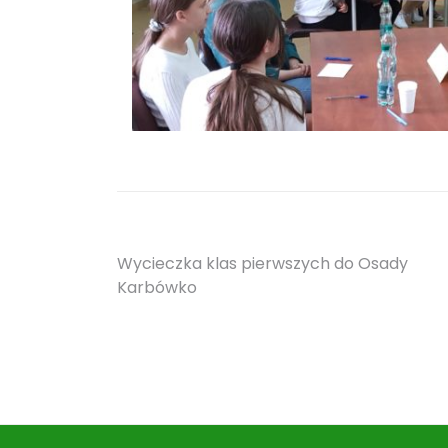
Nawigacja
Wycieczka klas pierwszych do Osady
Karbówko
wpisu