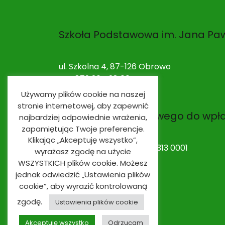
Szkoła Podstawowa im. Jana Paw
ul. Szkolna 4, 87-126 Obrowo
NIP: 879 264 28 00
Używamy plików cookie na naszej
stronie internetowej, aby zapewnić
Nr rachunku bankowego do wpł
najbardziej odpowiednie wrażenia,
zapamiętując Twoje preferencje.
Klikając „Akceptuję wszystko”,
53 9491 0003 0020 0010 2313 0001
wyrażasz zgodę na użycie
WSZYSTKICH plików cookie. Możesz
jednak odwiedzić „Ustawienia plików
cookie”, aby wyrazić kontrolowaną
zgodę.
Ustawienia plików cookie
Akceptuję wszystko
Odrzucam