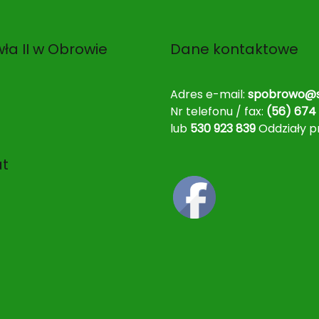
ła II w Obrowie
Dane kontaktowe
Adres e-mail:
spobrowo@s
Nr telefonu / fax:
(56) 674 
lub
530 923 839
Oddziały p
at