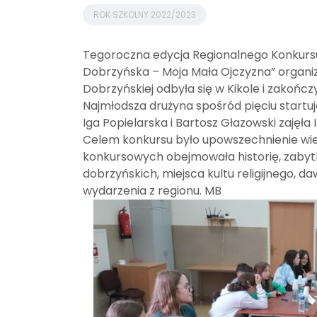
ROK SZKOLNY 2022/2023
Tegoroczna edycja Regionalnego Konkursu
Dobrzyńska – Moja Mała Ojczyzna” organ
Dobrzyńskiej odbyła się w Kikole i zakońc
Najmłodsza drużyna spośród pięciu startuj
Iga Popielarska i Bartosz Głazowski zajęła I
Celem konkursu było upowszechnienie wie
konkursowych obejmowała historię, zabytki
dobrzyńskich, miejsca kultu religijnego, 
wydarzenia z regionu. MB