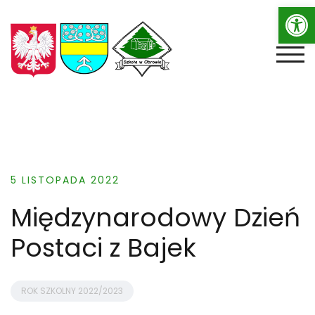
Op
Skip
to
content
TOGG
5 LISTOPADA 2022
Międzynarodowy Dzień
Postaci z Bajek
ROK SZKOLNY 2022/2023