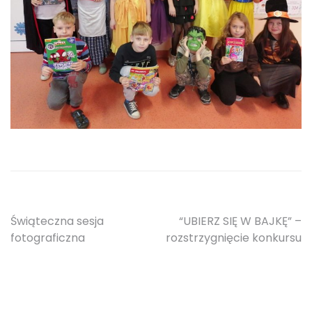
Nawigacja
Świąteczna sesja
“UBIERZ SIĘ W BAJKĘ” –
fotograficzna
rozstrzygnięcie konkursu
wpisu