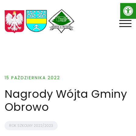
Op
Skip
to
content
TOGG
15 PAŹDZIERNIKA 2022
Nagrody Wójta Gminy
Obrowo
ROK SZKOLNY 2022/2023