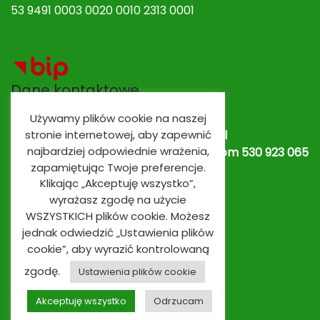
53 9491 0003 0020 0010 2313 0001
Dane kontaktowe
Używamy plików cookie na naszej
Adres e-mail:
spobrowo@spobrowo.pl
stronie internetowej, aby zapewnić
najbardziej odpowiednie wrażenia,
Nr telefonu / fax:
(56) 674 70 30 tel. kom 530 923 065
zapamiętując Twoje preferencje.
lub
530 923 839
Oddziały przedszkolne
Klikając „Akceptuję wszystko”,
wyrażasz zgodę na użycie
WSZYSTKICH plików cookie. Możesz
jednak odwiedzić „Ustawienia plików
cookie”, aby wyrazić kontrolowaną
zgodę.
Ustawienia plików cookie
Akceptuję wszystko
Odrzucam