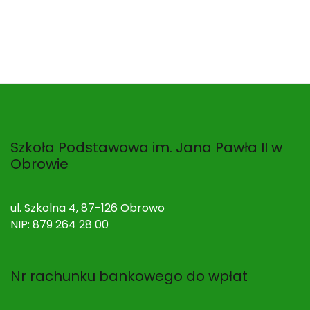
wpisu
Szkoła Podstawowa im. Jana Pawła II w
Obrowie
ul. Szkolna 4, 87-126 Obrowo
NIP: 879 264 28 00
Nr rachunku bankowego do wpłat