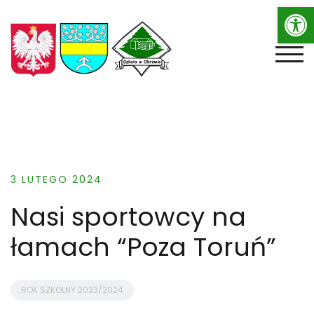
Op
Skip
to
content
TOGG
3 LUTEGO 2024
Nasi sportowcy na
łamach “Poza Toruń”
ROK SZKOLNY 2023/2024