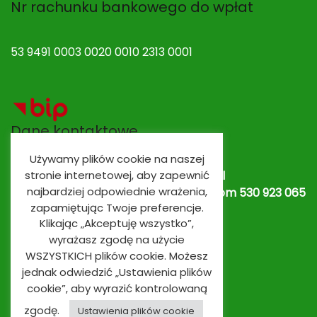
Nr rachunku bankowego do wpłat
53 9491 0003 0020 0010 2313 0001
Dane kontaktowe
Używamy plików cookie na naszej
Adres e-mail:
spobrowo@spobrowo.pl
stronie internetowej, aby zapewnić
najbardziej odpowiednie wrażenia,
Nr telefonu / fax:
(56) 674 70 30 tel. kom 530 923 065
zapamiętując Twoje preferencje.
lub
530 923 839
Oddziały przedszkolne
Klikając „Akceptuję wszystko”,
wyrażasz zgodę na użycie
WSZYSTKICH plików cookie. Możesz
jednak odwiedzić „Ustawienia plików
cookie”, aby wyrazić kontrolowaną
zgodę.
Ustawienia plików cookie