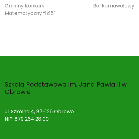
Nawigacja
Gminny Konkurs
Bal karnawałowy
Matematyczny “1z15”
wpisu
Szkoła Podstawowa im. Jana Pawła II w
Obrowie
ul. Szkolna 4, 87-126 Obrowo
NIP: 879 264 28 00