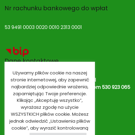
Nr rachunku bankowego do wpłat
53 9491 0003 0020 0010 2313 0001
Dane kontaktowe
Używamy plików cookie na naszej
stronie internetowej, aby zapewnić
Adres e-mail:
spobrowo@spobrowo.pl
najbardziej odpowiednie wrażenia,
Nr telefonu / fax:
(56) 674 70 30 tel. kom 530 923 065
zapamiętując Twoje preferencje.
lub
530 923 839
Oddziały przedszkolne
Klikając „Akceptuję wszystko”,
wyrażasz zgodę na użycie
WSZYSTKICH plików cookie. Możesz
jednak odwiedzić „Ustawienia plików
cookie”, aby wyrazić kontrolowaną