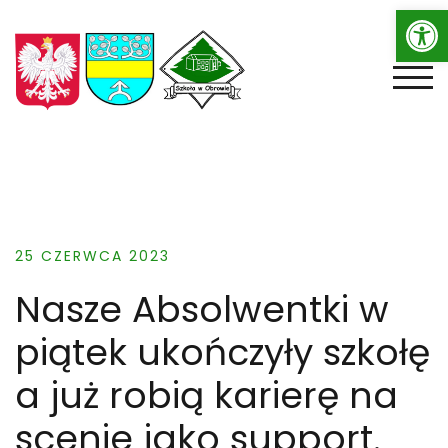
Op
Skip
to
content
TOGG
25 CZERWCA 2023
Nasze Absolwentki w
piątek ukończyły szkołę
a już robią karierę na
scenie jako support.