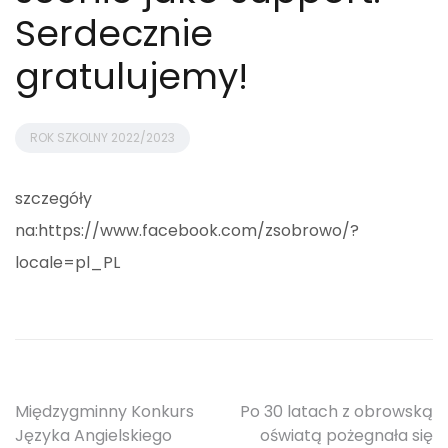
Serdecznie
gratulujemy!
ROK SZKOLNY 2022/2023
szczegóły
na:https://www.facebook.com/zsobrowo/?
locale=pl_PL
Nawigacja
Międzygminny Konkurs
Po 30 latach z obrowską
Języka Angielskiego
oświatą pożegnała się