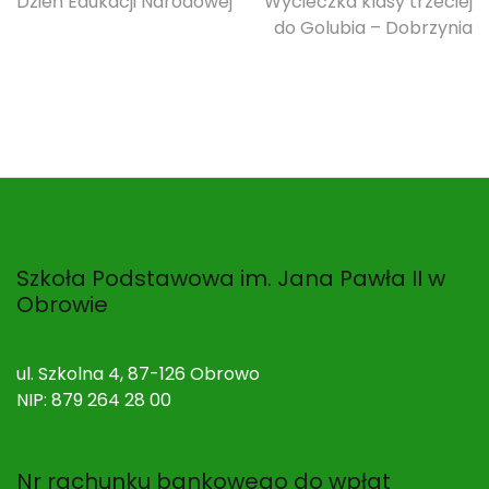
Nawigacja
Dzień Edukacji Narodowej
Wycieczka klasy trzeciej
do Golubia – Dobrzynia
wpisu
Szkoła Podstawowa im. Jana Pawła II w
Obrowie
ul. Szkolna 4, 87-126 Obrowo
NIP: 879 264 28 00
Nr rachunku bankowego do wpłat