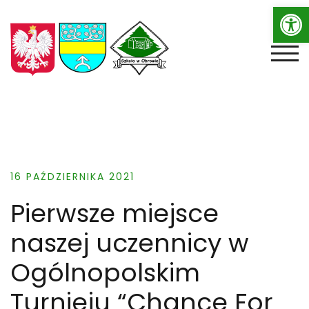
Op
Skip
to
content
TOGG
16 PAŹDZIERNIKA 2021
Pierwsze miejsce
naszej uczennicy w
Ogólnopolskim
Turnieju “Chance For