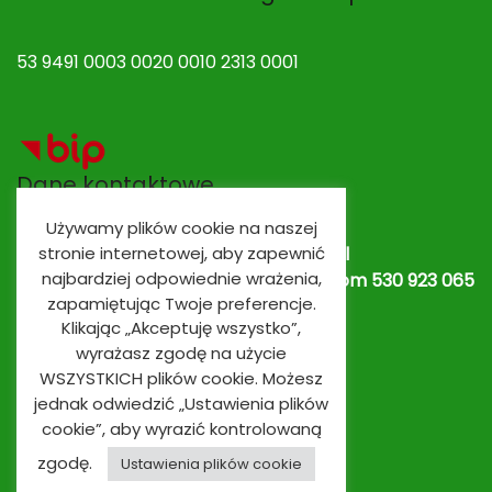
53 9491 0003 0020 0010 2313 0001
Dane kontaktowe
Używamy plików cookie na naszej
stronie internetowej, aby zapewnić
Adres e-mail:
spobrowo@spobrowo.pl
najbardziej odpowiednie wrażenia,
Nr telefonu / fax:
(56) 674 70 30 tel. kom 530 923 065
zapamiętując Twoje preferencje.
lub
530 923 839
Oddziały przedszkolne
Klikając „Akceptuję wszystko”,
wyrażasz zgodę na użycie
WSZYSTKICH plików cookie. Możesz
jednak odwiedzić „Ustawienia plików
cookie”, aby wyrazić kontrolowaną
zgodę.
Ustawienia plików cookie