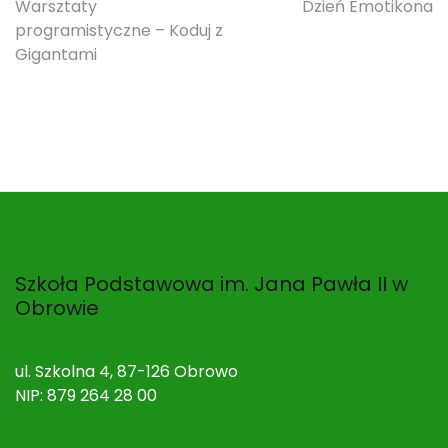
Nawigacja
Warsztaty
Dzień Emotikona
programistyczne – Koduj z
wpisu
Gigantami
Szkoła Podstawowa im. Jana Pawła II w
Obrowie
ul. Szkolna 4, 87-126 Obrowo
NIP: 879 264 28 00