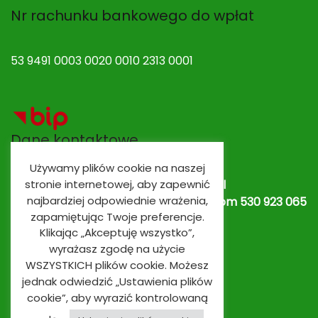
Nr rachunku bankowego do wpłat
53 9491 0003 0020 0010 2313 0001
Dane kontaktowe
Używamy plików cookie na naszej
stronie internetowej, aby zapewnić
Adres e-mail:
spobrowo@spobrowo.pl
najbardziej odpowiednie wrażenia,
Nr telefonu / fax:
(56) 674 70 30 tel. kom 530 923 065
zapamiętując Twoje preferencje.
lub
530 923 839
Oddziały przedszkolne
Klikając „Akceptuję wszystko”,
wyrażasz zgodę na użycie
WSZYSTKICH plików cookie. Możesz
jednak odwiedzić „Ustawienia plików
cookie”, aby wyrazić kontrolowaną