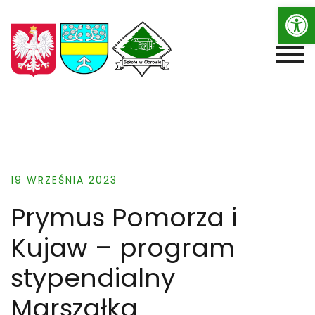
Op
Skip
to
content
TOGG
19 WRZEŚNIA 2023
Prymus Pomorza i
Kujaw – program
stypendialny
Marszałka