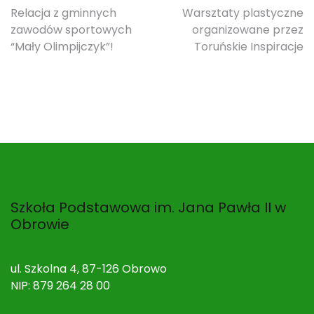
Nawigacja
Relacja z gminnych
Warsztaty plastyczne
zawodów sportowych
organizowane przez
wpisu
“Mały Olimpijczyk”!
Toruńskie Inspiracje
Szkoła Podstawowa im. Jana Pawła II w
Obrowie
ul. Szkolna 4, 87-126 Obrowo
NIP: 879 264 28 00