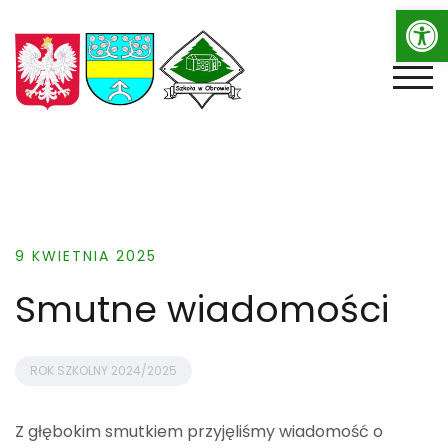
Op
Skip
to
content
TOGG
9 KWIETNIA 2025
Smutne wiadomości
ROK SZKOLNY 2024/2025
Z głębokim smutkiem przyjęliśmy wiadomość o