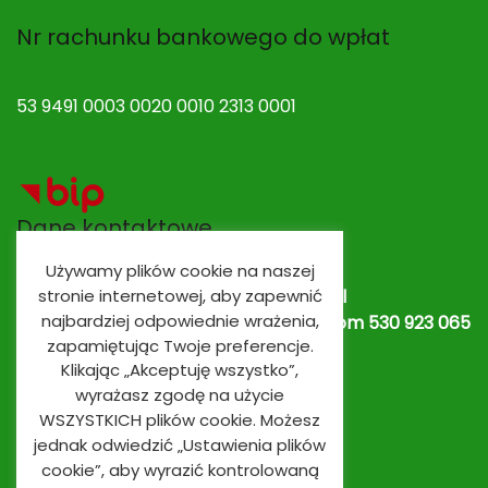
Nr rachunku bankowego do wpłat
53 9491 0003 0020 0010 2313 0001
Dane kontaktowe
Używamy plików cookie na naszej
Adres e-mail:
spobrowo@spobrowo.pl
stronie internetowej, aby zapewnić
najbardziej odpowiednie wrażenia,
Nr telefonu / fax:
(56) 674 70 30 tel. kom 530 923 065
zapamiętując Twoje preferencje.
lub
530 923 839
Oddziały przedszkolne
Klikając „Akceptuję wszystko”,
wyrażasz zgodę na użycie
WSZYSTKICH plików cookie. Możesz
jednak odwiedzić „Ustawienia plików
cookie”, aby wyrazić kontrolowaną