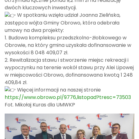
otrzymała łącznie ponad 9,2 mln zł na realizację
dwóch kluczowych inwestycji.
W spotkaniu wzięła udział Joanna Zielińska,
zastępca wójta Gminy Obrowo, która odebrała
umowy na dwa projekty:
1. Budowa kompleksu przedszkolno-żłobkowego w
Obrowie, na który gmina uzyskała dofinansowanie w
wysokości 8 048 409,07 zł.
2. Rewitalizacja stawu i stworzenie miejsc rekreacji i
wypoczynku na terenie wokół stawu przy Alei Lipowej
w miejscowości Obrowo, dofinansowana kwotą 1 248
409,84 zł.
Więcej informacji na naszej stronie
https://www.obrowo.pl/9776,listopad?tresc=73503
Fot. Mikołaj Kuras dla UMWKP