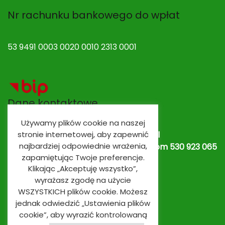
Nr rachunku bankowego do wpłat
53 9491 0003 0020 0010 2313 0001
Dane kontaktowe
Używamy plików cookie na naszej
stronie internetowej, aby zapewnić
Adres e-mail:
spobrowo@spobrowo.pl
najbardziej odpowiednie wrażenia,
Nr telefonu / fax:
(56) 674 70 30 tel. kom 530 923 065
zapamiętując Twoje preferencje.
lub
530 923 839
Oddziały przedszkolne
Klikając „Akceptuję wszystko”,
wyrażasz zgodę na użycie
WSZYSTKICH plików cookie. Możesz
jednak odwiedzić „Ustawienia plików
cookie”, aby wyrazić kontrolowaną