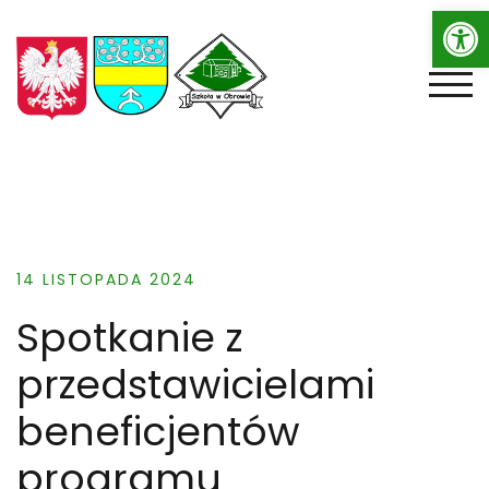
Op
Skip
to
content
TOGG
14 LISTOPADA 2024
Spotkanie z
przedstawicielami
beneficjentów
programu