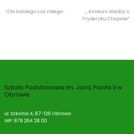
Nawigacja
-Dla każdego coś miłego-
„ Konkurs Wiedzy o
Fryderyku Chopinie”
wpisu
Szkoła Podstawowa im. Jana Pawła II w
Obrowie
ul. Szkolna 4, 87-126 Obrowo
NIP: 879 264 28 00