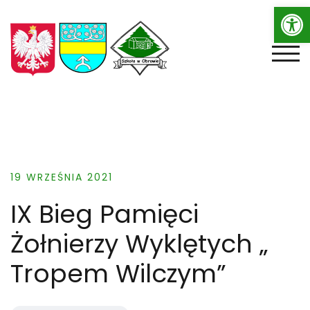
Op
Skip
to
content
TOGG
19 WRZEŚNIA 2021
IX Bieg Pamięci
Żołnierzy Wyklętych „
Tropem Wilczym”