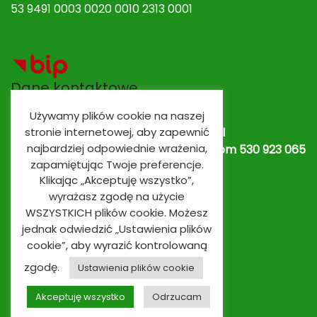
53 9491 0003 0020 0010 2313 0001
Dane kontaktowe
Używamy plików cookie na naszej
Adres e-mail:
spobrowo@spobrowo.pl
stronie internetowej, aby zapewnić
najbardziej odpowiednie wrażenia,
Nr telefonu / fax:
(56) 674 70 30 tel. kom 530 923 065
zapamiętując Twoje preferencje.
lub
530 923 839
Oddziały przedszkolne
Klikając „Akceptuję wszystko”,
wyrażasz zgodę na użycie
WSZYSTKICH plików cookie. Możesz
jednak odwiedzić „Ustawienia plików
cookie”, aby wyrazić kontrolowaną
zgodę.
Ustawienia plików cookie
Akceptuję wszystko
Odrzucam