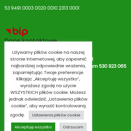
53 9491 0003 0020 0010 2313 0001
Dane kontaktowe
Używamy plików cookie na naszej
stronie internetowej, aby zapewnić
Adres e-mail:
spobrowo@spobrowo.pl
najbardziej odpowiednie wrażenia,
Nr telefonu / fax:
(56) 674 70 30 tel. kom 530 923 065
zapamiętując Twoje preferencje.
lub
530 923 839
Oddziały przedszkolne
Klikając „Akceptuję wszystko”,
wyrażasz zgodę na użycie
WSZYSTKICH plików cookie. Możesz
jednak odwiedzić „Ustawienia plików
cookie”, aby wyrazić kontrolowaną
zgodę.
Ustawienia plików cookie
Akceptuję wszystko
Odrzucam