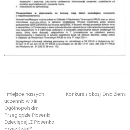
Nawigacja
I miejsce naszych
Konkurs z okazji Dnia Ziemi
uczennic w XIII
wpisu
Ogólnopolskim
Przeglądzie Piosenki
Dziecięcej „Z Piosenka
przez świat”