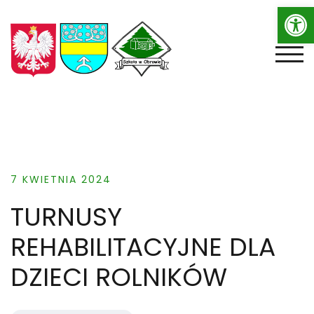
Op
Skip
to
content
TOGG
7 KWIETNIA 2024
TURNUSY
REHABILITACYJNE DLA
DZIECI ROLNIKÓW