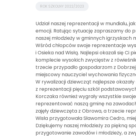
ROK SZKOLNY 2022/2023
Udział naszej reprezentacji w mundialu, ja
emocji. Ratując sytuację zapraszamy do pr
naszej młodzieży w gminnych igrzyskach mł
Wśród chłopców swoje reprezentacje wysta
i Osieka nad Wisłą. Najlepsi okazali się C
komplecie wysokich zwycięstw z rówieśnikam
trzecie przypadło gospodarzom z Dobrze
miejscowy nauczyciel wychowania fizyczn
W rywalizacji dziewcząt najlepsze okazały 
z reprezentacji pięciu szkół podstawowych
Korczaka również wygrały wszystkie swoj
reprezentować naszą gminę na zawodach
zajęły dziewczęta z Obrowa, a trzecie rep
Wisła przygotowała Sławomira Cedro, mie
Dziękujemy naszej młodzieży za piękną sp
przygotowanie zawodów i młodzieży, a z