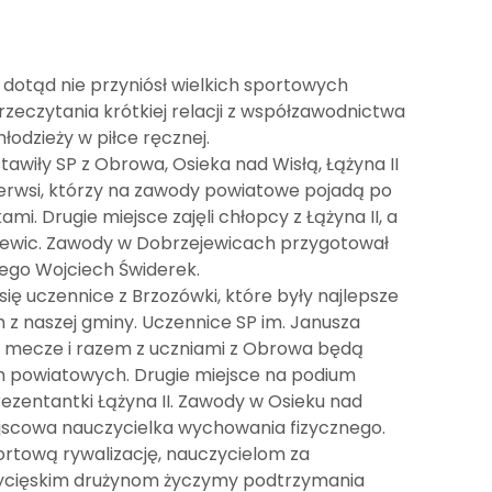
k dotąd nie przyniósł wielkich sportowych
zeczytania krótkiej relacji z współzawodnictwa
odzieży w piłce ręcznej.
wiły SP z Obrowa, Osieka nad Wisłą, Łążyna II
i pierwsi, którzy na zawody powiatowe pojadą po
i. Drugie miejsce zajęli chłopcy z Łążyna II, a
jewic. Zawody w Dobrzejewicach przygotował
ego Wojciech Świderek.
się uczennice z Brzozówki, które były najlepsze
 z naszej gminy. Uczennice SP im. Janusza
e mecze i razem z uczniami z Obrowa będą
 powiatowych. Drugie miejsce na podium
rezentantki Łążyna II. Zawody w Osieku nad
jscowa nauczycielka wychowania fizycznego.
ortową rywalizację, nauczycielom za
wycięskim drużynom życzymy podtrzymania