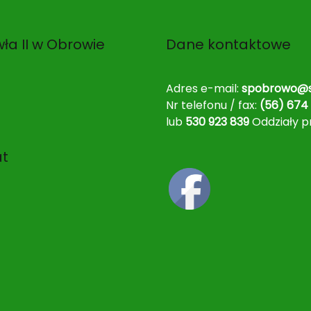
ła II w Obrowie
Dane kontaktowe
Adres e-mail:
spobrowo@s
Nr telefonu / fax:
(56) 674 
lub
530 923 839
Oddziały p
at