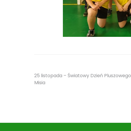
Nawigacja
25 listopada – Światowy Dzień Pluszowego
Misia
wpisu