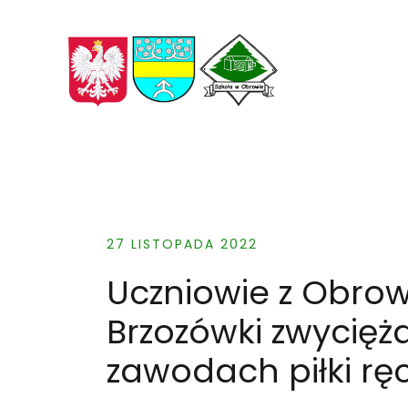
Skip
to
content
27 LISTOPADA 2022
Uczniowie z Obrow
Brzozówki zwycię
zawodach piłki ręc