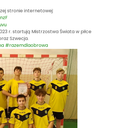
zej stronie internetowej:
OnzF
uvu
023 r. startują Mistrzostwa Świata w piłce
oraz Szwecja.
na
#razemdlaobrowa