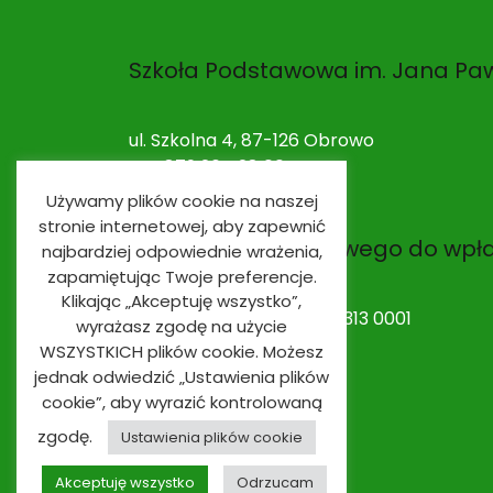
Szkoła Podstawowa im. Jana Paw
ul. Szkolna 4, 87-126 Obrowo
NIP: 879 264 28 00
Używamy plików cookie na naszej
stronie internetowej, aby zapewnić
Nr rachunku bankowego do wpł
najbardziej odpowiednie wrażenia,
zapamiętując Twoje preferencje.
Klikając „Akceptuję wszystko”,
53 9491 0003 0020 0010 2313 0001
wyrażasz zgodę na użycie
WSZYSTKICH plików cookie. Możesz
jednak odwiedzić „Ustawienia plików
cookie”, aby wyrazić kontrolowaną
zgodę.
Ustawienia plików cookie
Akceptuję wszystko
Odrzucam