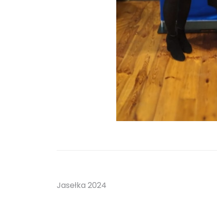
Nawigacja
Jasełka 2024
wpisu