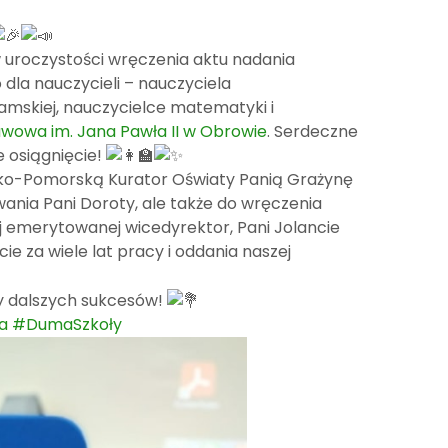
 uroczystości wręczenia aktu nadania
la nauczycieli – nauczyciela
mskiej, nauczycielce matematyki i
awowa im. Jana Pawła II w Obrowie
. Serdeczne
e osiągnięcie!
ko-Pomorską Kurator Oświaty Panią Grażynę
wania Pani Doroty, ale także do wręczenia
ej emerytowanej wicedyrektor, Pani Jolancie
ie za wiele lat pracy i oddania naszej
my dalszych sukcesów!
a
#DumaSzkoły