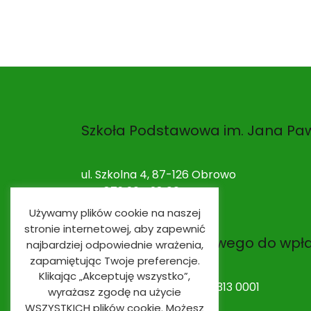
Szkoła Podstawowa im. Jana Paw
ul. Szkolna 4, 87-126 Obrowo
NIP: 879 264 28 00
Używamy plików cookie na naszej
stronie internetowej, aby zapewnić
Nr rachunku bankowego do wpł
najbardziej odpowiednie wrażenia,
zapamiętując Twoje preferencje.
Klikając „Akceptuję wszystko”,
53 9491 0003 0020 0010 2313 0001
wyrażasz zgodę na użycie
WSZYSTKICH plików cookie. Możesz