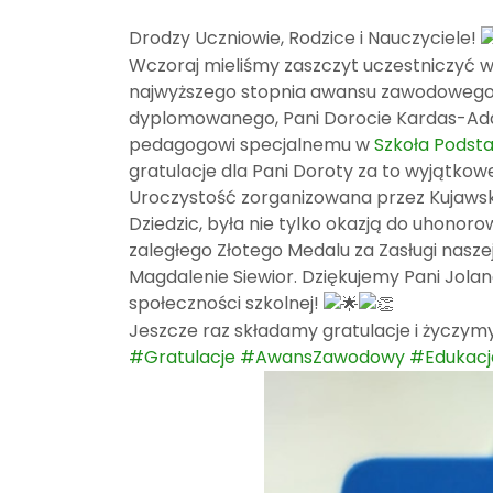
Drodzy Uczniowie, Rodzice i Nauczyciele!
Wczoraj mieliśmy zaszczyt uczestniczyć w
najwyższego stopnia awansu zawodowego d
dyplomowanego, Pani Dorocie Kardas-Ada
pedagogowi specjalnemu w
Szkoła Podst
gratulacje dla Pani Doroty za to wyjątkow
Uroczystość zorganizowana przez Kujaws
Dziedzic, była nie tylko okazją do uhonoro
zaległego Złotego Medalu za Zasługi nasz
Magdalenie Siewior. Dziękujemy Pani Jolanc
społeczności szkolnej!
Jeszcze raz składamy gratulacje i życzy
#Gratulacje
#AwansZawodowy
#Edukacj