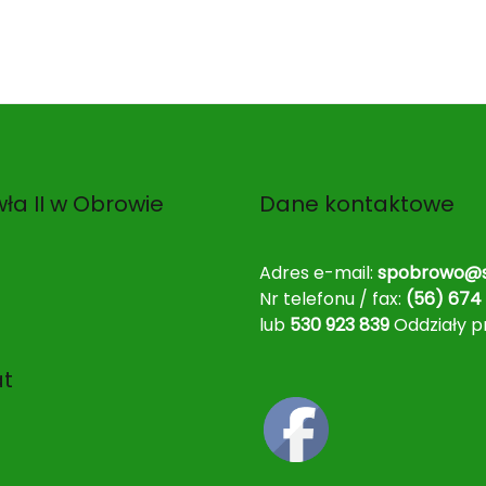
ła II w Obrowie
Dane kontaktowe
Adres e-mail:
spobrowo@s
Nr telefonu / fax:
(56) 674 
lub
530 923 839
Oddziały p
at