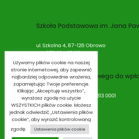
Szkoła Podstawowa im. Jana Paw
ul. Szkolna 4, 87-126 Obrowo
NIP: 879 264 28 00
Używamy plików cookie na naszej
stronie internetowej, aby zapewnić
Nr rachunku bankowego do wpł
najbardziej odpowiednie wrażenia,
zapamiętując Twoje preferencje.
Klikając „Akceptuję wszystko”,
53 9491 0003 0020 0010 2313 0001
wyrażasz zgodę na użycie
WSZYSTKICH plików cookie. Możesz
jednak odwiedzić „Ustawienia plików
cookie”, aby wyrazić kontrolowaną
zgodę.
Ustawienia plików cookie