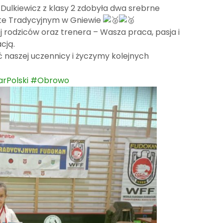
Dulkiewicz z klasy 2 zdobyła dwa srebrne
ate Tradycyjnym w Gniewie
ej rodziców oraz trenera – Wasza praca, pasja i
cją.
 naszej uczennicy i życzymy kolejnych
rPolski
#Obrowo