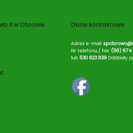
ła II w Obrowie
Dane kontaktowe
Adres e-mail:
spobrowo@s
Nr telefonu / fax:
(56) 674 
lub
530 923 839
Oddziały p
at