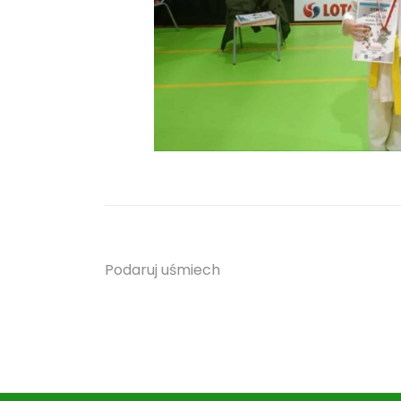
Nawigacja
Podaruj uśmiech
wpisu