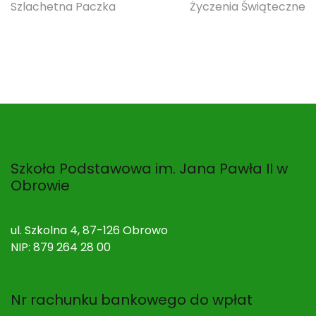
Nawigacja
Szlachetna Paczka
Życzenia Świąteczne
wpisu
Szkoła Podstawowa im. Jana Pawła II w
Obrowie
ul. Szkolna 4, 87-126 Obrowo
NIP: 879 264 28 00
Nr rachunku bankowego do wpłat