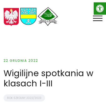
Op
Skip
to
content
TOGG
22 GRUDNIA 2022
Wigilijne spotkania w
klasach I-III
ROK SZKOLNY 2022/2023