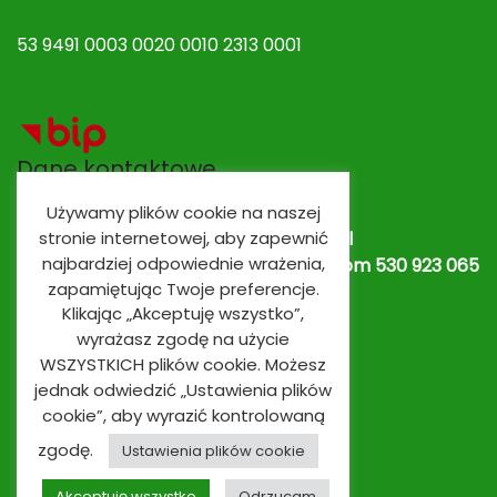
53 9491 0003 0020 0010 2313 0001
Dane kontaktowe
Używamy plików cookie na naszej
Adres e-mail:
spobrowo@spobrowo.pl
stronie internetowej, aby zapewnić
najbardziej odpowiednie wrażenia,
Nr telefonu / fax:
(56) 674 70 30 tel. kom 530 923 065
zapamiętując Twoje preferencje.
lub
530 923 839
Oddziały przedszkolne
Klikając „Akceptuję wszystko”,
wyrażasz zgodę na użycie
WSZYSTKICH plików cookie. Możesz
jednak odwiedzić „Ustawienia plików
cookie”, aby wyrazić kontrolowaną
zgodę.
Ustawienia plików cookie
Akceptuję wszystko
Odrzucam