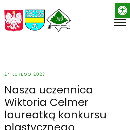
Op
Skip
to
content
TOGG
24 LUTEGO 2023
Nasza uczennica
Wiktoria Celmer
laureatką konkursu
plastycznego