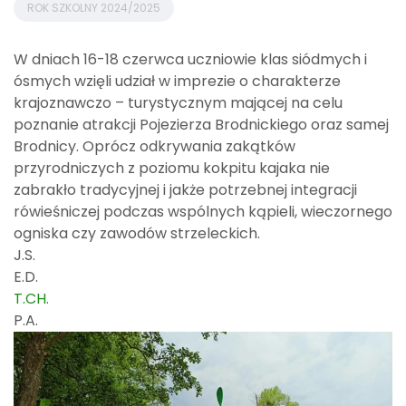
ROK SZKOLNY 2024/2025
W dniach 16-18 czerwca uczniowie klas siódmych i
ósmych wzięli udział w imprezie o charakterze
krajoznawczo – turystycznym mającej na celu
poznanie atrakcji Pojezierza Brodnickiego oraz samej
Brodnicy. Oprócz odkrywania zakątków
przyrodniczych z poziomu kokpitu kajaka nie
zabrakło tradycyjnej i jakże potrzebnej integracji
rówieśniczej podczas wspólnych kąpieli, wieczornego
ogniska czy zawodów strzeleckich.
J.S.
E.D.
T.CH.
P.A.