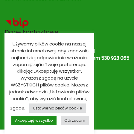
Dane kontaktowe
Używamy plików cookie na naszej
Adres e-mail:
spobrowo@spobrowo.pl
stronie internetowej, aby zapewnić
najbardziej odpowiednie wrażenia,
Nr telefonu / fax:
(56) 674 70 30 tel. kom 530 923 065
zapamiętując Twoje preferencje.
lub
530 923 839
Oddziały przedszkolne
Klikając „Akceptuję wszystko”,
wyrażasz zgodę na użycie
WSZYSTKICH plików cookie. Możesz
jednak odwiedzić „Ustawienia plików
cookie”, aby wyrazić kontrolowaną
zgodę.
Ustawienia plików cookie
Akceptuję wszystko
Odrzucam