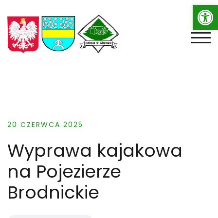
Op
Skip
to
content
TOGG
20 CZERWCA 2025
Wyprawa kajakowa
na Pojezierze
Brodnickie