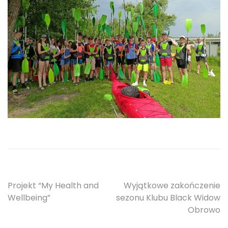
Nawigacja
Projekt “My Health and
Wyjątkowe zakończenie
Wellbeing”
sezonu Klubu Black Widow
wpisu
Obrowo