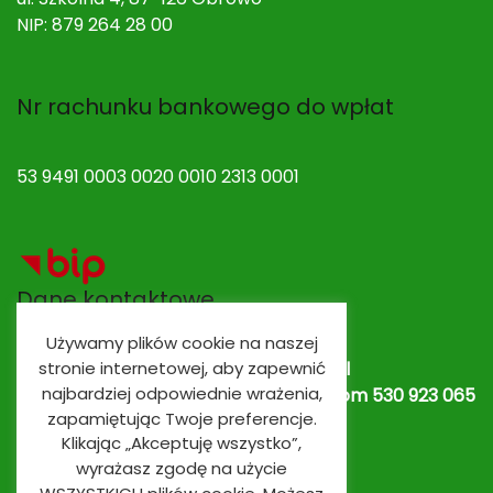
NIP: 879 264 28 00
Nr rachunku bankowego do wpłat
53 9491 0003 0020 0010 2313 0001
Dane kontaktowe
Używamy plików cookie na naszej
Adres e-mail:
spobrowo@spobrowo.pl
stronie internetowej, aby zapewnić
najbardziej odpowiednie wrażenia,
Nr telefonu / fax:
(56) 674 70 30 tel. kom 530 923 065
zapamiętując Twoje preferencje.
lub
530 923 839
Oddziały przedszkolne
Klikając „Akceptuję wszystko”,
wyrażasz zgodę na użycie