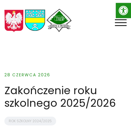
Op
Skip
to
content
TOGG
28 CZERWCA 2026
Zakończenie roku
szkolnego 2025/2026
ROK SZKOLNY 2024/2025