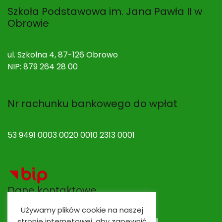
Szkoła Podstawowa im. Jana Pawła II w
Obrowie
ul. Szkolna 4, 87-126 Obrowo
NIP: 879 264 28 00
Nr rachunku bankowego do wpłat
53 9491 0003 0020 0010 2313 0001
Dane kontaktowe
Używamy plików cookie na naszej
Adres e-mail:
spobrowo@spobrowo.pl
stronie internetowej, aby zapewnić