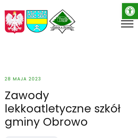
Op
Skip
to
content
TOGG
28 MAJA 2023
Zawody
lekkoatletyczne szkół
gminy Obrowo