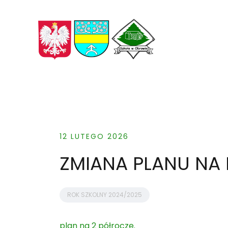
Skip
to
content
12 LUTEGO 2026
ZMIANA PLANU NA
ROK SZKOLNY 2024/2025
plan na 2 półrocze.