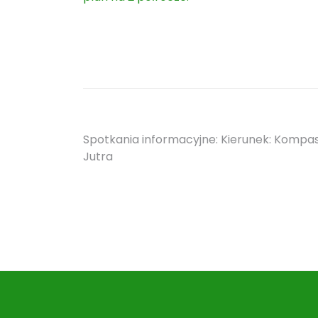
Nawigacja
Spotkania informacyjne: Kierunek: Kompa
Jutra
wpisu