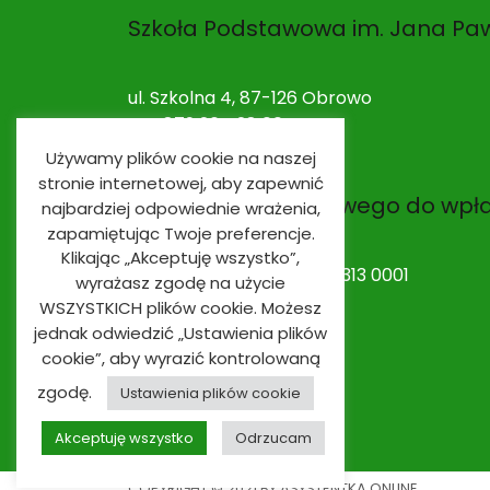
Szkoła Podstawowa im. Jana Paw
ul. Szkolna 4, 87-126 Obrowo
NIP: 879 264 28 00
Używamy plików cookie na naszej
stronie internetowej, aby zapewnić
Nr rachunku bankowego do wpł
najbardziej odpowiednie wrażenia,
zapamiętując Twoje preferencje.
Klikając „Akceptuję wszystko”,
53 9491 0003 0020 0010 2313 0001
wyrażasz zgodę na użycie
WSZYSTKICH plików cookie. Możesz
jednak odwiedzić „Ustawienia plików
cookie”, aby wyrazić kontrolowaną
zgodę.
Ustawienia plików cookie
Akceptuję wszystko
Odrzucam
COPYRIGHT © 2021 BY ASYSTENTKA ONLINE