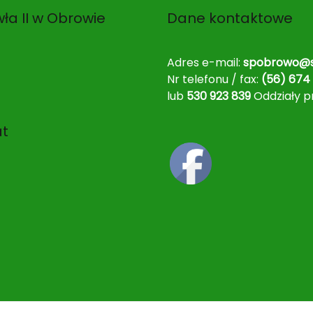
ła II w Obrowie
Dane kontaktowe
Adres e-mail:
spobrowo@s
Nr telefonu / fax:
(56) 674 
lub
530 923 839
Oddziały p
at