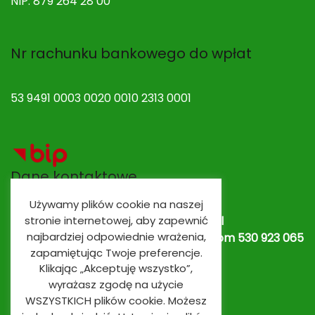
NIP: 879 264 28 00
Nr rachunku bankowego do wpłat
53 9491 0003 0020 0010 2313 0001
Dane kontaktowe
Używamy plików cookie na naszej
stronie internetowej, aby zapewnić
Adres e-mail:
spobrowo@spobrowo.pl
najbardziej odpowiednie wrażenia,
Nr telefonu / fax:
(56) 674 70 30 tel. kom 530 923 065
zapamiętując Twoje preferencje.
lub
530 923 839
Oddziały przedszkolne
Klikając „Akceptuję wszystko”,
wyrażasz zgodę na użycie
WSZYSTKICH plików cookie. Możesz