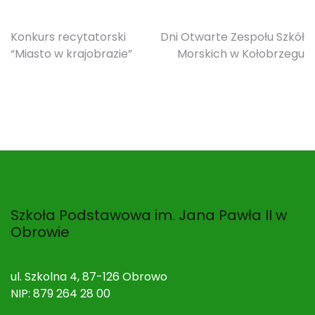
Nawigacja
Konkurs recytatorski
Dni Otwarte Zespołu Szkół
“Miasto w krajobrazie”
Morskich w Kołobrzegu
wpisu
Szkoła Podstawowa im. Jana Pawła II w
Obrowie
ul. Szkolna 4, 87-126 Obrowo
NIP: 879 264 28 00