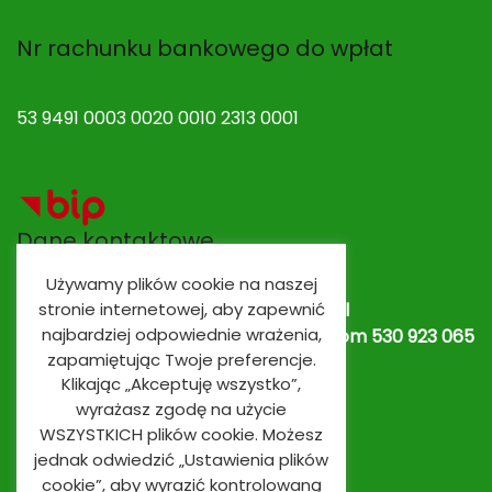
Nr rachunku bankowego do wpłat
53 9491 0003 0020 0010 2313 0001
Dane kontaktowe
Używamy plików cookie na naszej
Adres e-mail:
spobrowo@spobrowo.pl
stronie internetowej, aby zapewnić
najbardziej odpowiednie wrażenia,
Nr telefonu / fax:
(56) 674 70 30 tel. kom 530 923 065
zapamiętując Twoje preferencje.
lub
530 923 839
Oddziały przedszkolne
Klikając „Akceptuję wszystko”,
wyrażasz zgodę na użycie
WSZYSTKICH plików cookie. Możesz
jednak odwiedzić „Ustawienia plików
cookie”, aby wyrazić kontrolowaną