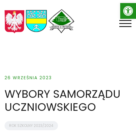
Op
Skip
to
content
TOGG
26 WRZEŚNIA 2023
WYBORY SAMORZĄDU
UCZNIOWSKIEGO
ROK SZKOLNY 2023/2024