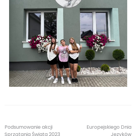
Nawigacja
Podsumowanie akcji
Europejskiego Dnia
Sprzątania Świata 2023
Języków