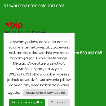
53 9491 0003 0020 0010 2313 0001
Dane kontaktowe
Używamy plików cookie na naszej
stronie internetowej, aby zapewnić
Adres e-mail:
spobrowo@spobrowo.pl
najbardziej odpowiednie wrażenia,
Nr telefonu / fax:
(56) 674 70 30 tel. kom 530 923 065
zapamiętując Twoje preferencje.
lub
530 923 839
Oddziały przedszkolne
Klikając „Akceptuję wszystko”,
wyrażasz zgodę na użycie
WSZYSTKICH plików cookie. Możesz
jednak odwiedzić „Ustawienia plików
cookie”, aby wyrazić kontrolowaną
zgodę.
Ustawienia plików cookie
Akceptuję wszystko
Odrzucam