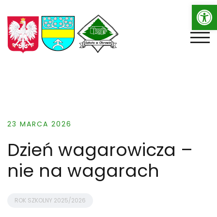
Op
Skip
to
content
TOGG
23 MARCA 2026
Dzień wagarowicza –
nie na wagarach
ROK SZKOLNY 2025/2026