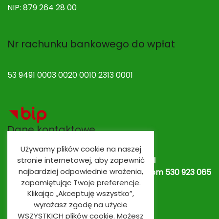
NIP: 879 264 28 00
Nr rachunku bankowego do wpłat
53 9491 0003 0020 0010 2313 0001
Dane kontaktowe
Używamy plików cookie na naszej
Adres e-mail:
spobrowo@spobrowo.pl
stronie internetowej, aby zapewnić
najbardziej odpowiednie wrażenia,
Nr telefonu / fax:
(56) 674 70 30 tel. kom 530 923 065
zapamiętując Twoje preferencje.
lub
530 923 839
Oddziały przedszkolne
Klikając „Akceptuję wszystko”,
wyrażasz zgodę na użycie
WSZYSTKICH plików cookie. Możesz