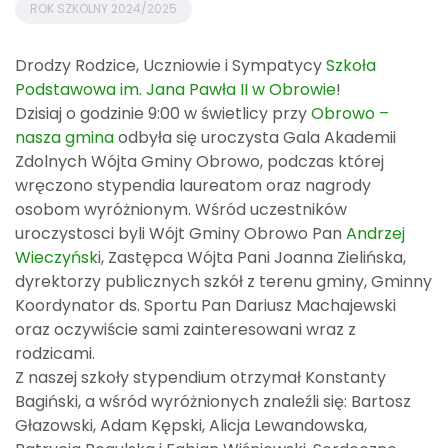
ROK SZKOLNY 2024/2025
Drodzy Rodzice, Uczniowie i Sympatycy
Szkoła
Podstawowa im. Jana Pawła II w Obrowie
!
Dzisiaj o godzinie 9:00 w świetlicy przy
Obrowo –
nasza gmina
odbyła się uroczysta Gala Akademii
Zdolnych Wójta Gminy Obrowo, podczas której
wręczono stypendia laureatom oraz nagrody
osobom wyróżnionym. Wśród uczestników
uroczystosci byli Wójt Gminy Obrowo Pan
Andrzej
Wieczyńsk
i, Zastępca Wójta Pani Joanna Zielińska,
dyrektorzy publicznych szkół z terenu gminy, Gminny
Koordynator ds. Sportu Pan Dariusz Machajewski
oraz oczywiście sami zainteresowani wraz z
rodzicami.
Z naszej szkoły stypendium otrzymał Konstanty
Bagiński, a wśród wyróżnionych znaleźli się: Bartosz
Głazowski, Adam Kępski, Alicja Lewandowska,