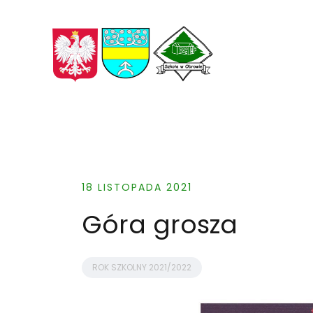
Skip
to
content
18 LISTOPADA 2021
Góra grosza
ROK SZKOLNY 2021/2022