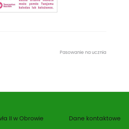
Pasowanie na ucznia
ła II w Obrowie
Dane kontaktowe