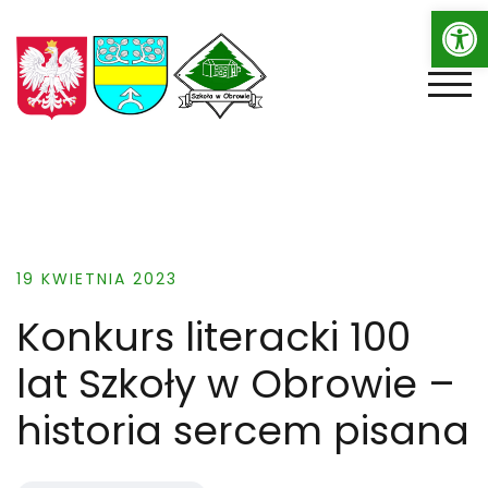
Op
Skip
to
content
TOGG
19 KWIETNIA 2023
Konkurs literacki 100
lat Szkoły w Obrowie –
historia sercem pisana