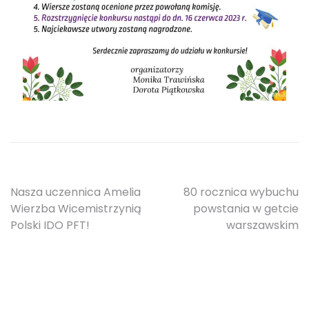
Nawigacja
Nasza uczennica Amelia
80 rocznica wybuchu
Wierzba Wicemistrzynią
powstania w getcie
wpisu
Polski IDO PFT!
warszawskim