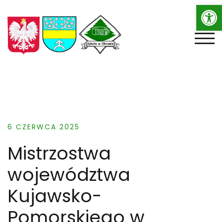
Op
Skip
to
content
TOGG
6 CZERWCA 2025
Mistrzostwa
województwa
Kujawsko-
Pomorskiego w