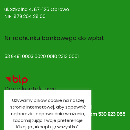
ul. Szkolna 4, 87-126 Obrowo
NIP: 879 264 28 00
Nr rachunku bankowego do wpłat
53 9491 0003 0020 0010 2313 0001
Dane kontaktowe
Używamy plików cookie na naszej
stronie internetowej, aby zapewnić
Adres e-mail:
spobrowo@spobrowo.pl
najbardziej odpowiednie wrażenia,
Nr telefonu / fax:
(56) 674 70 30 tel. kom 530 923 065
zapamiętując Twoje preferencje.
lub
530 923 839
Oddziały przedszkolne
Klikając „Akceptuję wszystko”,