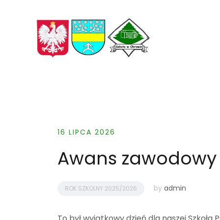
Skip
to
content
Rekrutacja
16 LIPCA 2026
Awans zawodowy n
2025/2026
by
admin
ROK SZKOLNY 2025/2026
To był wyjątkowy dzień dla naszej Szkoła 