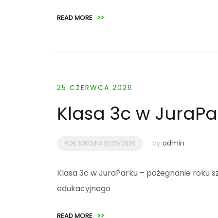
READ MORE
>>
25 CZERWCA 2026
Klasa 3c w JuraPa
by
admin
ROK SZKOLNY 2025/2026
Klasa 3c w JuraParku – pożegnanie roku s
edukacyjnego
READ MORE
>>