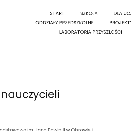
START
SZKOŁA
DLA UC
ODDZIAŁY PRZEDSZKOLNE
PROJEKT
LABORATORIA PRZYSZŁOŚCI
auczycieli
Podstawowa im. Jana Pawła II w Obrowie i