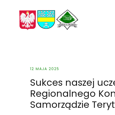
Skip
to
content
12 MAJA 2025
Sukces naszej ucze
Regionalnego Kon
Samorządzie Tery