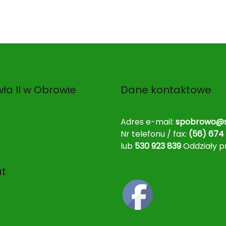
ła II w Obrowie
Dane kontaktowe
Adres e-mail:
spobrowo@s
Nr telefonu / fax:
(56) 674 
lub
530 923 839
Oddziały p
at