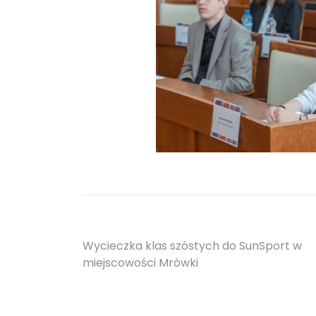
Nawigacja
Wycieczka klas szóstych do SunSport w
miejscowości Mrówki
wpisu