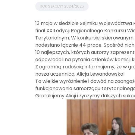
ROK SZKOLNY 2024/2025
13 maja w siedzibie Sejmiku Województwa
finał XXII edycji Regionalnego Konkursu W
Terytorialnym. W konkursie, skierowanym
nadesłano łącznie 44 prace. Spośród nich j
10 najlepszych, których autorzy zaprezent
odpowiadali na pytania członków komisji 
Z ogromną radością informujemy, że w gron
nasza uczennica, Alicja Lewandowska!
To wielkie wyróżnienie i dowód na zaanga
funkcjonowania samorządu terytorialnego
Gratulujemy Alicji i życzymy dalszych suk