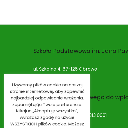
Szkoła Podstawowa im. Jana Paw
ul. Szkolna 4, 87-126 Obrowo
NIP: 879 264 28 00
Używamy plików cookie na naszej
stronie internetowej, aby zapewnić
Nr rachunku bankowego do wpł
najbardziej odpowiednie wrażenia,
zapamiętując Twoje preferencje.
Klikając „Akceptuję wszystko”,
53 9491 0003 0020 0010 2313 0001
wyrażasz zgodę na użycie
WSZYSTKICH plików cookie. Możesz