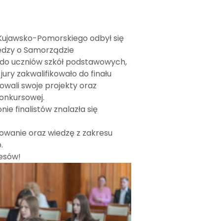
 Kujawsko-Pomorskiego odbył się
iedzy o Samorządzie
 do uczniów szkół podstawowych,
ury zakwalifikowało do finału
owali swoje projekty oraz
konkursowej.
ie finalistów znalazła się
żowanie oraz wiedzę z zakresu
.
cesów!