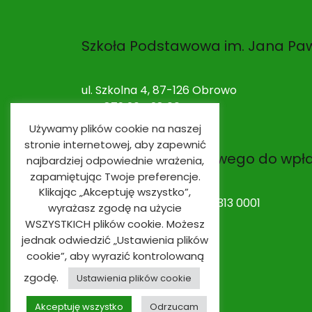
Szkoła Podstawowa im. Jana Paw
ul. Szkolna 4, 87-126 Obrowo
NIP: 879 264 28 00
Używamy plików cookie na naszej
stronie internetowej, aby zapewnić
Nr rachunku bankowego do wpł
najbardziej odpowiednie wrażenia,
zapamiętując Twoje preferencje.
Klikając „Akceptuję wszystko”,
53 9491 0003 0020 0010 2313 0001
wyrażasz zgodę na użycie
WSZYSTKICH plików cookie. Możesz
jednak odwiedzić „Ustawienia plików
cookie”, aby wyrazić kontrolowaną
zgodę.
Ustawienia plików cookie
Akceptuję wszystko
Odrzucam