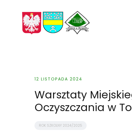
Skip
to
content
12 LISTOPADA 2024
Warsztaty Miejski
Oczyszczania w To
ROK SZKOLNY 2024/2025