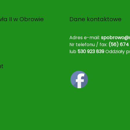
ła II w Obrowie
Dane kontaktowe
Adres e-mail:
spobrowo@s
Nr telefonu / fax:
(56) 674 
lub
530 923 839
Oddziały p
at