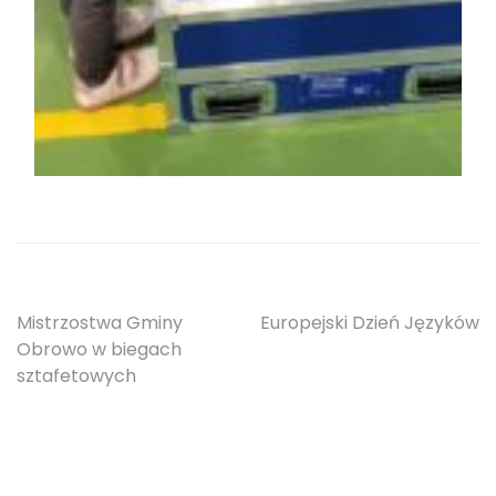
Nawigacja
Mistrzostwa Gminy
Europejski Dzień Języków
Obrowo w biegach
wpisu
sztafetowych