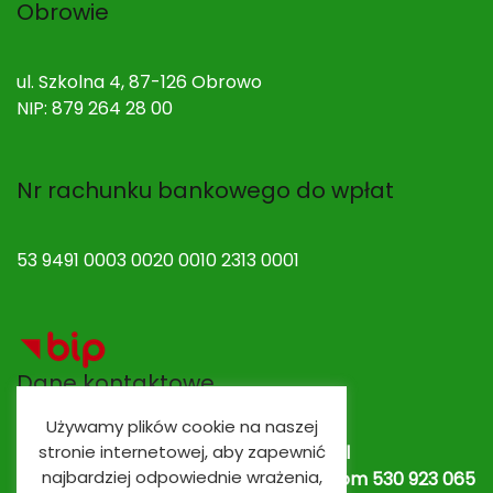
Obrowie
ul. Szkolna 4, 87-126 Obrowo
NIP: 879 264 28 00
Nr rachunku bankowego do wpłat
53 9491 0003 0020 0010 2313 0001
Dane kontaktowe
Używamy plików cookie na naszej
Adres e-mail:
spobrowo@spobrowo.pl
stronie internetowej, aby zapewnić
najbardziej odpowiednie wrażenia,
Nr telefonu / fax:
(56) 674 70 30 tel. kom 530 923 065