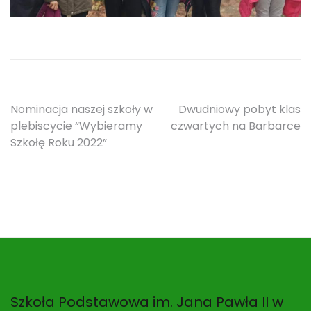
Nawigacja
Nominacja naszej szkoły w
Dwudniowy pobyt klas
plebiscycie “Wybieramy
czwartych na Barbarce
wpisu
Szkołę Roku 2022”
Szkoła Podstawowa im. Jana Pawła II w