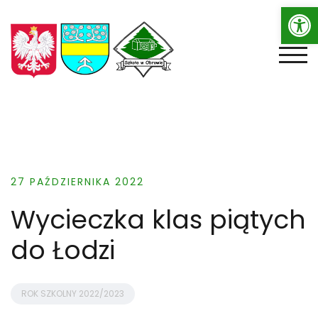
Op
Skip
to
content
TOGG
27 PAŹDZIERNIKA 2022
Wycieczka klas piątych
do Łodzi
ROK SZKOLNY 2022/2023