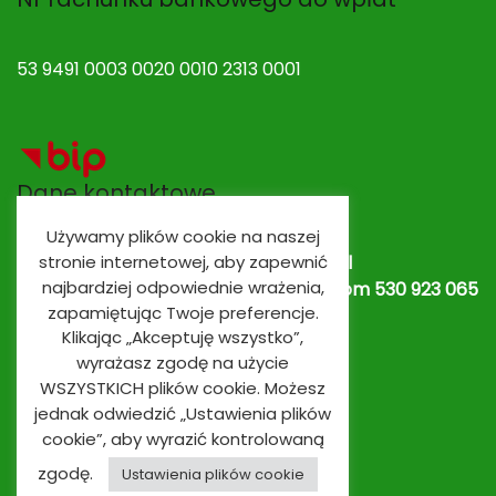
53 9491 0003 0020 0010 2313 0001
Dane kontaktowe
Używamy plików cookie na naszej
stronie internetowej, aby zapewnić
Adres e-mail:
spobrowo@spobrowo.pl
najbardziej odpowiednie wrażenia,
Nr telefonu / fax:
(56) 674 70 30 tel. kom 530 923 065
zapamiętując Twoje preferencje.
lub
530 923 839
Oddziały przedszkolne
Klikając „Akceptuję wszystko”,
wyrażasz zgodę na użycie
WSZYSTKICH plików cookie. Możesz
jednak odwiedzić „Ustawienia plików
cookie”, aby wyrazić kontrolowaną
zgodę.
Ustawienia plików cookie