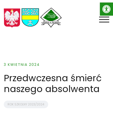
Op
Skip
to
content
TOGG
3 KWIETNIA 2024
Przedwczesna śmierć
naszego absolwenta
ROK SZKOLNY 2023/2024